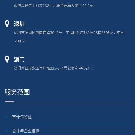
香港湾仔告士打道138号，联合鹿岛大厦1102-5室
深圳
深圳市罗湖区笋岗东路3012号，中民时代广场A座26楼2605室，中国
518023
澳门
澳门新口岸宋玉生广场335-341号获多利中心21H
服务范围
审计与鉴证
会计与企业咨询